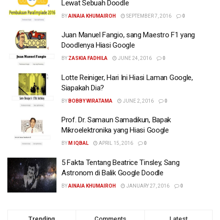
Lewat Sebuah Doodle
BY
AINAIA KHUMAIROH
SEPTEMBER 7, 2016
0
Juan Manuel Fangio, sang Maestro F1 yang
Doodlenya Hiasi Google
BY
ZASKIA FADHILA
JUNE 24, 2016
0
Lotte Reiniger, Hari Ini Hiasi Laman Google,
Siapakah Dia?
BY
BOBBY WIRATAMA
JUNE 2, 2016
0
Prof. Dr. Samaun Samadikun, Bapak
Mikroelektronika yang Hiasi Google
BY
M IQBAL
APRIL 15, 2016
0
5 Fakta Tentang Beatrice Tinsley, Sang
Astronom di Balik Google Doodle
BY
AINAIA KHUMAIROH
JANUARY 27, 2016
0
Trending
Comments
Latest