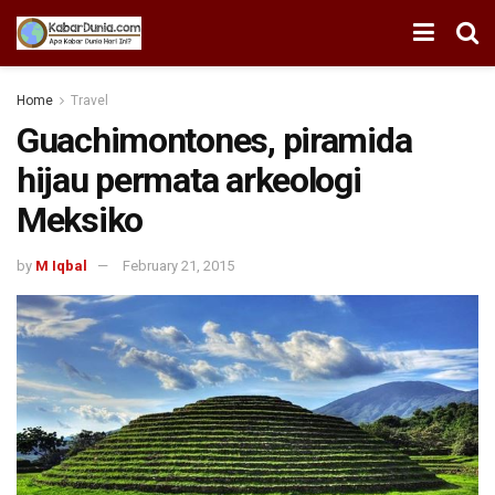
Home
Travel
Guachimontones, piramida
hijau permata arkeologi
Meksiko
by
M Iqbal
February 21, 2015