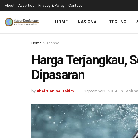
About
Advertise
Privacy & Policy
Contact
HOME
NASIONAL
TECHNO
Home
Techno
Harga Terjangkau, S
Dipasaran
by
Khairunnisa Hakim
September 3, 2014
in
Techn