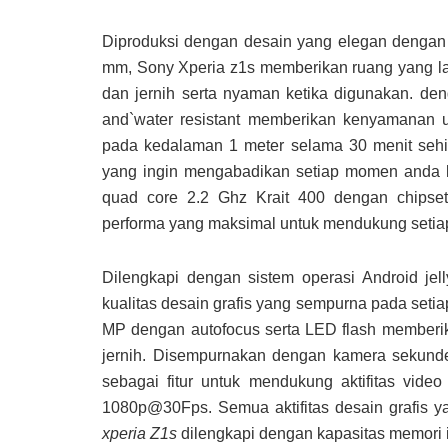
Diproduksi dengan desain yang elegan dengan l
mm, Sony Xperia z1s memberikan ruang yang la
dan jernih serta nyaman ketika digunakan. de
and`water resistant memberikan kenyamanan u
pada kedalaman 1 meter selama 30 menit se
yang ingin mengabadikan setiap momen anda k
quad core 2.2 Ghz Krait 400 dengan chip
performa yang maksimal untuk mendukung setiap
Dilengkapi dengan sistem operasi Android je
kualitas desain grafis yang sempurna pada seti
MP dengan autofocus serta LED flash memberika
jernih. Disempurnakan dengan kamera sekund
sebagai fitur untuk mendukung aktifitas vide
1080p@30Fps. Semua aktifitas desain grafis 
xperia Z1s
dilengkapi dengan kapasitas memori 