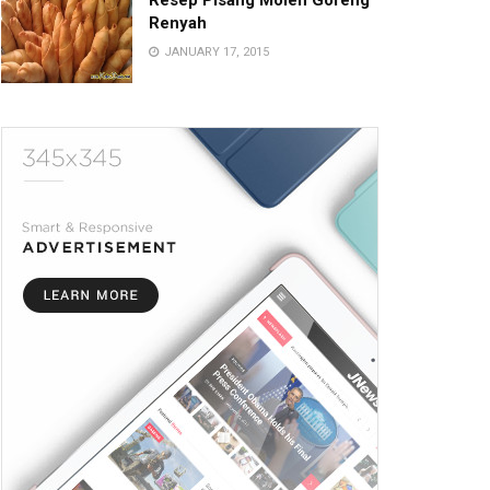
Resep Pisang Molen Goreng
Renyah
JANUARY 17, 2015