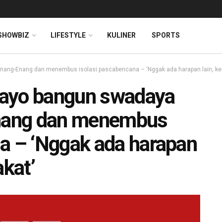
SHOWBIZ
LIFESTYLE
KULINER
SPORTS
ang-Enang dan menembus isolasi pascabencana – ‘Nggak ada harapan lain, kec
Gayo bangun swadaya
nang dan menembus
a – ‘Nggak ada harapan
akat’