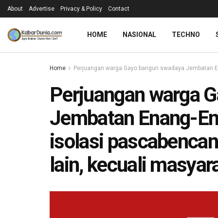
About
Advertise
Privacy & Policy
Contact
HOME
NASIONAL
TECHNO
Home
Perjuangan warga Gayo bangun swadaya Jembatan En
Perjuangan warga 
Jembatan Enang-E
isolasi pascabencan
lain, kecuali masyar