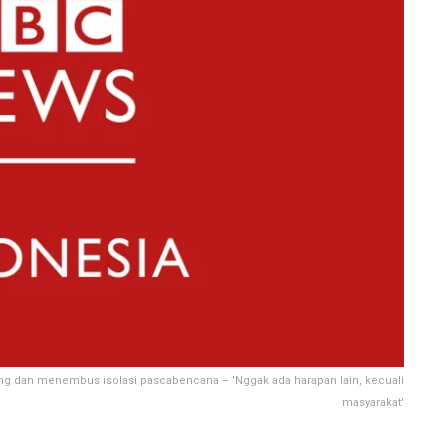
 dan menembus isolasi pascabencana – 'Nggak ada harapan lain, kecuali
masyarakat'