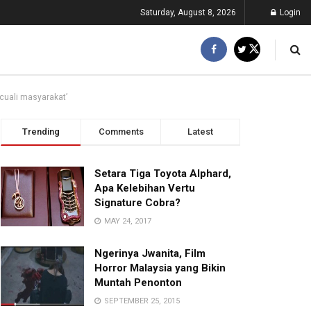
Saturday, August 8, 2026
Login
uali masyarakat’
Trending
Comments
Latest
Setara Tiga Toyota Alphard,
Apa Kelebihan Vertu
Signature Cobra?
MAY 24, 2017
Ngerinya Jwanita, Film
Horror Malaysia yang Bikin
Muntah Penonton
SEPTEMBER 25, 2015