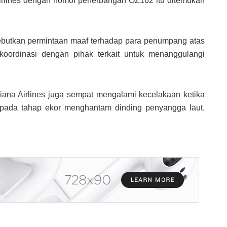
 Airlines dengan nomor penerbangan OZ162 itu ditemukan
yebutkan permintaan maaf terhadap para penumpang atas
rkoordinasi dengan pihak terkait untuk menanggulangi
iana Airlines juga sempat mengalami kecelakaan ketika
 pada tahap ekor menghantam dinding penyangga laut.