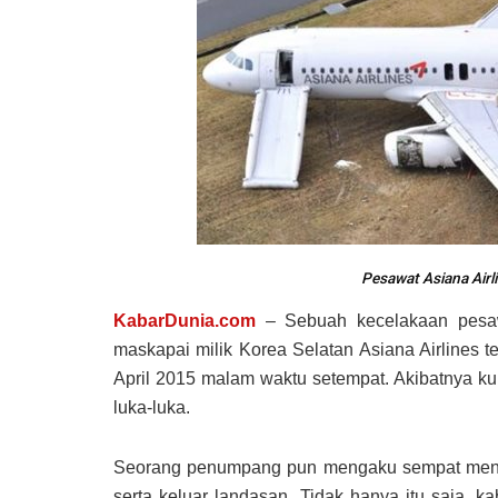
Pesawat Asiana Airli
KabarDunia.com
– Sebuah kecelakaan pesaw
maskapai milik Korea Selatan Asiana Airlines t
April 2015 malam waktu setempat. Akibatnya ku
luka-luka.
Seorang penumpang pun mengaku sempat menden
serta keluar landasan. Tidak hanya itu saja, 