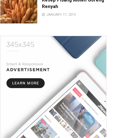
Resep Pisang Molen Goreng
Renyah
JANUARY 17, 2015