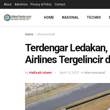
About
Advertise
Privacy & Policy
Contact
HOME
NASIONAL
TECHNO
Home
Internasional
Terdengar Ledakan,
Airlines Tergelincir 
by
Hafizah Islami
April 15, 2015
in
Internasional