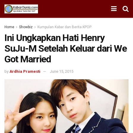
Home
Showbiz
Kumpulan Kabar dan Berita KPOP
Ini Ungkapkan Hati Henry
SuJu-M Setelah Keluar dari We
Got Married
by
Ardhia Pramesti
June 15, 2015