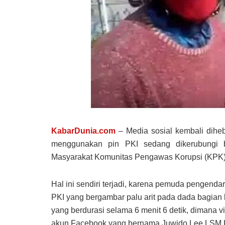
KabarDunia.com
– Media sosial kembali dih
menggunakan pin PKI sedang dikerubungi 
Masyarakat Komunitas Pengawas Korupsi (KPK)
Hal ini sendiri terjadi, karena pemuda pengen
PKI yang bergambar palu arit pada dada bagian k
yang berdurasi selama 6 menit 6 detik, dimana v
akun Facebook yang bernama Juwido Lee LSM