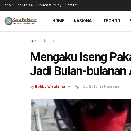
About
Advertise
Privacy & Policy
Contact
HOME
NASIONAL
TECHNO
Home
Nasional
Mengaku Iseng Paka
Jadi Bulan-bulanan
by
Bobby Wiratama
April 20, 2016
in
Nasional