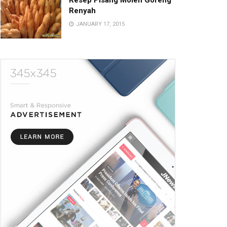
Resep Pisang Molen Goreng
Renyah
JANUARY 17, 2015