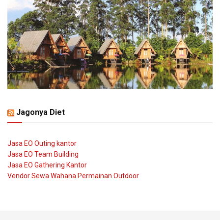
Jagonya Diet
Jasa EO Outing kantor
Jasa EO Team Building
Jasa EO Gathering Kantor
Vendor Sewa Wahana Permainan Outdoor