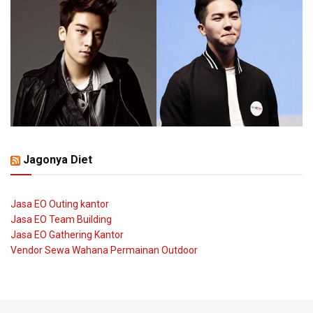
Jagonya Diet
Jasa EO Outing kantor
Jasa EO Team Building
Jasa EO Gathering Kantor
Vendor Sewa Wahana Permainan Outdoor