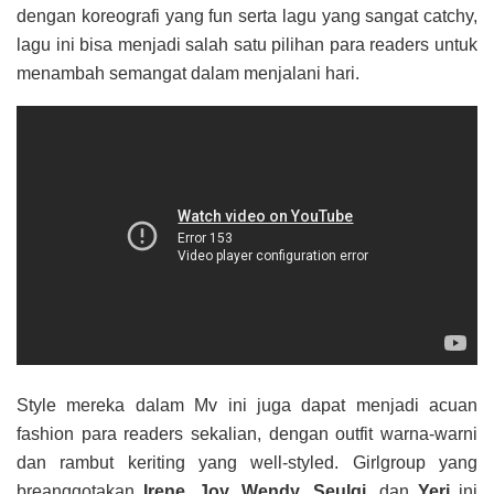
dengan koreografi yang fun serta lagu yang sangat catchy,
lagu ini bisa menjadi salah satu pilihan para readers untuk
menambah semangat dalam menjalani hari.
Style mereka dalam Mv ini juga dapat menjadi acuan
fashion para readers sekalian, dengan outfit warna-warni
dan rambut keriting yang well-styled. Girlgroup yang
breanggotakan
Irene, Joy, Wendy, Seulgi,
dan
Yeri
ini